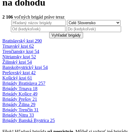
na dohodu
2 106
voľných brigád
práve teraz
Bratislavský kraj
290
Trnavský kraj
62
Trenčiansky kraj
54
Nitriansky kraj
52
Žilinský kraj
54
Banskobystrický
kraj
54
Prešovský kraj
42
Košický kraj
61
Brigády
Bratislava
257
Brigády
Trnava
18
Brigády
Košice
49
Brigády
Prešov
21
Brigády
Žilina
29
Brigády
Trenčín
31
Brigády
Nitra
33
Brigády
Banská Bystrica
25
Fňuk! Hľadaná brigáda
už neexistuje
. Môžeš si vybrať iné brigády.