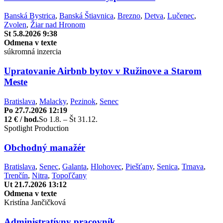
Banská Bystrica
,
Banská Štiavnica
,
Brezno
,
Detva
,
Lučenec
,
Zvolen
,
Žiar nad Hronom
St 5.8.2026 9:38
Odmena v texte
súkromná inzercia
Upratovanie Airbnb bytov v Ružinove a Starom
Meste
Bratislava
,
Malacky
,
Pezinok
,
Senec
Po 27.7.2026 12:19
12 € / hod.
So 1.8. – Št 31.12.
Spotlight Production
Obchodný manažér
Bratislava
,
Senec
,
Galanta
,
Hlohovec
,
Piešťany
,
Senica
,
Trnava
,
Trenčín
,
Nitra
,
Topoľčany
Ut 21.7.2026 13:12
Odmena v texte
Kristína Jančičková
Administratívny pracovník