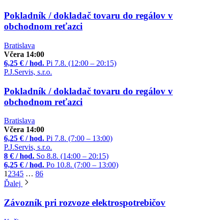
Pokladník / dokladač tovaru do regálov v
obchodnom reťazci
Bratislava
Včera 14:00
6,25 € / hod.
Pi 7.8. (12:00 – 20:15)
P.J.Servis, s.r.o.
Pokladník / dokladač tovaru do regálov v
obchodnom reťazci
Bratislava
Včera 14:00
6,25 € / hod.
Pi 7.8. (7:00 – 13:00)
P.J.Servis, s.r.o.
8 € / hod.
So 8.8. (14:00 – 20:15)
6,25 € / hod.
Po 10.8. (7:00 – 13:00)
1
2
3
4
5
…
86
Ďalej
Závozník pri rozvoze elektrospotrebičov