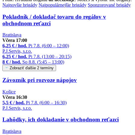
Najnovšie
brigády
Najpopulárnejšie
brigády
Sponzorované
brigády
Pokladník / dokladač tovaru do regálov v
obchodnom reťazci
Bratislava
Včera 17:00
6,25 € / hod.
Pi 7.8. (6:00 – 12:00)
P.J.Servis, s.r.o.
6,25 € / hod.
Pi 7.8. (13:00 – 20:15)
8 € / hod.
So 8.8. (5:45 – 13:00)
Zobraziť ďalšie 2 termíny
Závozník pri rozvoze nápojov
Košice
Včera 16:30
5,5 € / hod.
Pi 7.8. (6:00 – 16:30)
P.J.Servis, s.r.o.
Lahôdky, ich dokladanie v obchodnom reťazci
Bratislava