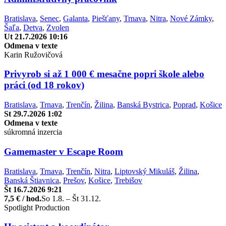
Bratislava
,
Senec
,
Galanta
,
Piešťany
,
Trnava
,
Nitra
,
Nové Zámky
,
Šaľa
,
Detva
,
Zvolen
Ut 21.7.2026 10:16
Odmena v texte
Karin Ružovičová
Privyrob si až 1 000 € mesačne popri škole alebo
práci (od 18 rokov)
Bratislava
,
Trnava
,
Trenčín
,
Žilina
,
Banská Bystrica
,
Poprad
,
Košice
St 29.7.2026 1:02
Odmena v texte
súkromná inzercia
Gamemaster v Escape Room
Bratislava
,
Trnava
,
Trenčín
,
Nitra
,
Liptovský Mikuláš
,
Žilina
,
Banská Štiavnica
,
Prešov
,
Košice
,
Trebišov
Št 16.7.2026 9:21
7,5 € / hod.
So 1.8. – Št 31.12.
Spotlight Production