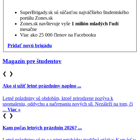
SuperBrigady.sk sú súčasťou najväčšieho študentského
portálu Zones.sk
Zones.sk navštevuje vyše
1 milión mladých ľudí
mesačne
Viac ako 25 000 členov na Facebooku
Pridať novú brigádu
Magazín pre študentov
❮
❯
Ako si užiť letné prázdniny naplno ...
Letné prázdniny sú obdobím, ktoré prirodzene pozýva k
spomaleniu, oddychu a načerpaniu nových síl. Nezáleží na tom, či
...
Viac »
❮
❯
Kam počas letných prázdnin 2026? ...
Letné prázdniny sú tu a s nimi prichádza tradičná otázka: Kam ísť v