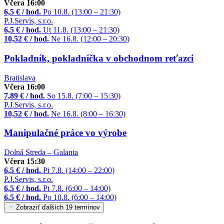
Včera 16:00
6,5 € / hod.
Po 10.8. (13:00 – 21:30)
P.J.Servis, s.r.o.
6,5 € / hod.
Ut 11.8. (13:00 – 21:30)
10,52 € / hod.
Ne 16.8. (12:00 – 20:30)
Pokladník, pokladníčka v obchodnom reťazci
Bratislava
Včera 16:00
7,89 € / hod.
So 15.8. (7:00 – 15:30)
P.J.Servis, s.r.o.
10,52 € / hod.
Ne 16.8. (8:00 – 16:30)
Manipulačné práce vo výrobe
Dolná Streda – Galanta
Včera 15:30
6,5 € / hod.
Pi 7.8. (14:00 – 22:00)
P.J.Servis, s.r.o.
6,5 € / hod.
Pi 7.8. (6:00 – 14:00)
6,5 € / hod.
Po 10.8. (6:00 – 14:00)
Zobraziť ďalších 19 termínov