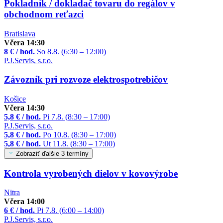
Pokladník / dokladač tovaru do regálov v
obchodnom reťazci
Bratislava
Včera 14:30
8 € / hod.
So 8.8. (6:30 – 12:00)
P.J.Servis, s.r.o.
Závozník pri rozvoze elektrospotrebičov
Košice
Včera 14:30
5,8 € / hod.
Pi 7.8. (8:30 – 17:00)
P.J.Servis, s.r.o.
5,8 € / hod.
Po 10.8. (8:30 – 17:00)
5,8 € / hod.
Ut 11.8. (8:30 – 17:00)
Zobraziť ďalšie 3 termíny
Kontrola vyrobených dielov v kovovýrobe
Nitra
Včera 14:00
6 € / hod.
Pi 7.8. (6:00 – 14:00)
P.J.Servis, s.r.o.