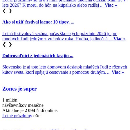
lete 2026? K moru, do hôr, na kúpalisko alebo radšej ...
Viac »
❮
❯
Ako si užiť festival lacno: 10 tipov, ...
Letná festivalová sezóna počas školských prázdnin 2026 je pre
mnohých ľudí jedným z vrcholov roka. Hudba, jedinečná ...
Viac »
❮
❯
Dobrovoľníci z jedenástich krajín ...
Slovensko je aj toto leto domovom desiatok mladých ľudí z rôznych
kútov sveta, ktorí spájajú cestovanie s pomocou druhým. ...
Viac »
Zones je super
1 milión
návštevníkov mesačne
Aktuálne je
2 094
ľudí online.
Letné prázdniny
ešte: