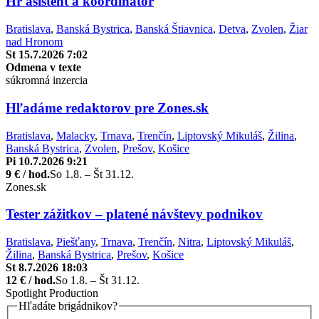
Hr asistent a koordinátor
Bratislava
,
Banská Bystrica
,
Banská Štiavnica
,
Detva
,
Zvolen
,
Žiar
nad Hronom
St 15.7.2026 7:02
Odmena v texte
súkromná inzercia
Hľadáme redaktorov pre Zones.sk
Bratislava
,
Malacky
,
Trnava
,
Trenčín
,
Liptovský Mikuláš
,
Žilina
,
Banská Bystrica
,
Zvolen
,
Prešov
,
Košice
Pi 10.7.2026 9:21
9 € / hod.
So 1.8. – Št 31.12.
Zones.sk
Tester zážitkov – platené návštevy podnikov
Bratislava
,
Piešťany
,
Trnava
,
Trenčín
,
Nitra
,
Liptovský Mikuláš
,
Žilina
,
Banská Bystrica
,
Prešov
,
Košice
St 8.7.2026 18:03
12 € / hod.
So 1.8. – Št 31.12.
Spotlight Production
Hľadáte brigádnikov?