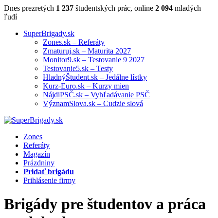
Dnes prezretých
1 237
študentských prác, online
2 094
mladých
ľudí
SuperBrigady.sk
Zones.sk – Referáty
Zmaturuj.sk – Maturita 2027
Monitor9.sk – Testovanie 9 2027
Testovanie5.sk – Testy
HladnýŠtudent.sk – Jedálne lístky
Kurz-Euro.sk – Kurzy mien
NájdiPSČ.sk – Vyhľadávanie PSČ
VýznamSlova.sk – Cudzie slová
Zones
Referáty
Magazín
Prázdniny
Pridať brigádu
Prihlásenie firmy
Brigády pre študentov
a práca