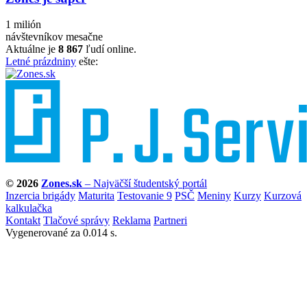
1 milión
návštevníkov mesačne
Aktuálne je
8 867
ľudí online.
Letné prázdniny
ešte:
© 2026
Zones.sk
– Najväčší študentský portál
Inzercia brigády
Maturita
Testovanie 9
PSČ
Meniny
Kurzy
Kurzová
kalkulačka
Kontakt
Tlačové správy
Reklama
Partneri
Vygenerované za 0.014 s.