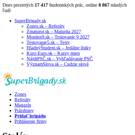
Dnes prezretých
17 417
študentských prác, online
8 867
mladých
ľudí
SuperBrigady.sk
Zones.sk – Referáty
Zmaturuj.sk – Maturita 2027
Monitor9.sk – Testovanie 9 2027
Testovanie5.sk – Testy
HladnýŠtudent.sk – Jedálne lístky
Kurz-Euro.sk – Kurzy mien
NájdiPSČ.sk – Vyhľadávanie PSČ
VýznamSlova.sk – Cudzie slová
Zones
Referáty
Magazín
Prázdniny
Pridať brigádu
Prihlásenie firmy