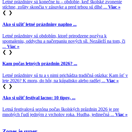
Letné prázdniny sú konečne tu – obdobie, keď školské zvonenie
stíchne, zošity skončia v zásuvke a pred tebou sú dlhé ...
Viac »
❮
❯
Ako si užiť letné prázdniny naplno ...
Letné prázdniny sú obdobím, ktoré prirodzene pozýva k
spomaleniu, oddychu a načerpaniu nových síl. Nezáleží na tom, či
...
Viac »
❮
❯
Kam počas letných prázdnin 2026? ...
Letné prázdniny sú tu a s nimi prichádza tradičná otázka: Kam ísť v
lete 2026? K moru, do hôr, na kúpalisko alebo radšej ...
Viac »
❮
❯
Ako si užiť festival lacno: 10 tipov, ...
Letná festivalová sezóna počas školských prázdnin 2026 je pre
mnohých ľudí jedným z vrcholov roka. Hudba, jedinečná ...
Viac »
Zones je super