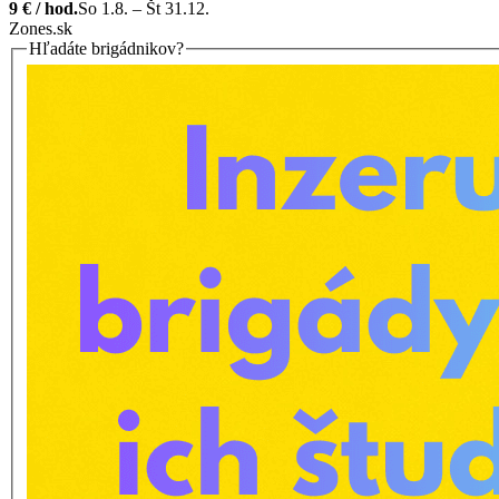
9 € / hod.
So 1.8. – Št 31.12.
Zones.sk
Hľadáte brigádnikov?