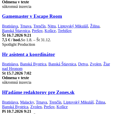
Odmena v texte
súkromná inzercia
Gamemaster v Escape Room
Bratislava
,
Trnava
,
Trenčín
,
Nitra
,
Liptovský Mikuláš
,
Žilina
,
Banská Štiavnica
,
Prešov
,
Košice
,
Trebišov
Št 16.7.2026 9:21
7,5 € / hod.
So 1.8. – Št 31.12.
Spotlight Production
Hr asistent a koordinátor
Bratislava
,
Banská Bystrica
,
Banská Štiavnica
,
Detva
,
Zvolen
,
Žiar
nad Hronom
St 15.7.2026 7:02
Odmena v texte
súkromná inzercia
Hľadáme redaktorov pre Zones.sk
Bratislava
,
Malacky
,
Trnava
,
Trenčín
,
Liptovský Mikuláš
,
Žilina
,
Banská Bystrica
,
Zvolen
,
Prešov
,
Košice
Pi 10.7.2026 9:21