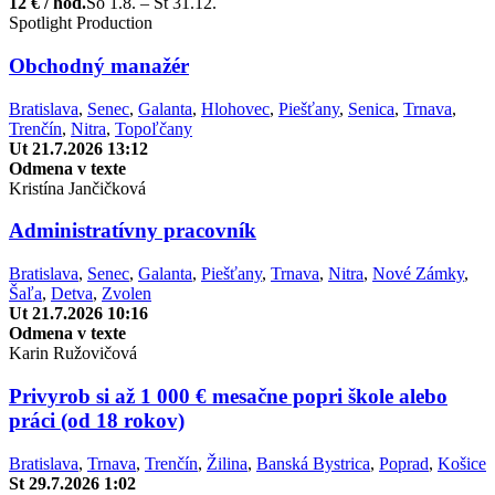
12 € / hod.
So 1.8. – Št 31.12.
Spotlight Production
Obchodný manažér
Bratislava
,
Senec
,
Galanta
,
Hlohovec
,
Piešťany
,
Senica
,
Trnava
,
Trenčín
,
Nitra
,
Topoľčany
Ut 21.7.2026 13:12
Odmena v texte
Kristína Jančičková
Administratívny pracovník
Bratislava
,
Senec
,
Galanta
,
Piešťany
,
Trnava
,
Nitra
,
Nové Zámky
,
Šaľa
,
Detva
,
Zvolen
Ut 21.7.2026 10:16
Odmena v texte
Karin Ružovičová
Privyrob si až 1 000 € mesačne popri škole alebo
práci (od 18 rokov)
Bratislava
,
Trnava
,
Trenčín
,
Žilina
,
Banská Bystrica
,
Poprad
,
Košice
St 29.7.2026 1:02