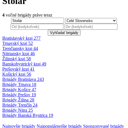
Stolár
4
voľné brigády
práve teraz
Bratislavský kraj
277
Trnavský kraj
52
Trenčiansky kraj
44
Nitriansky kraj
46
Žilinský kraj
58
Banskobystrický
kraj
49
Prešovský kraj
41
Košický kraj
56
Brigády
Bratislava
243
Brigády
Trnava
18
Brigády
Košice
47
Brigády
Prešov
19
Brigády
Žilina
28
Brigády
Trenčín
24
Brigády
Nitra
25
Brigády
Banská Bystrica
19
Najnovšie
brigády
Najpopulárnejšie
brigády
Sponzorované
brigády