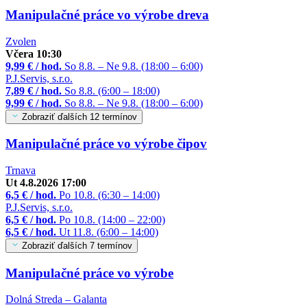
Manipulačné práce vo výrobe dreva
Zvolen
Včera 10:30
9,99 € / hod.
So 8.8. – Ne 9.8. (18:00 – 6:00)
P.J.Servis, s.r.o.
7,89 € / hod.
So 8.8. (6:00 – 18:00)
9,99 € / hod.
So 8.8. – Ne 9.8. (18:00 – 6:00)
Zobraziť ďalších 12 termínov
Manipulačné práce vo výrobe čipov
Trnava
Ut 4.8.2026 17:00
6,5 € / hod.
Po 10.8. (6:30 – 14:00)
P.J.Servis, s.r.o.
6,5 € / hod.
Po 10.8. (14:00 – 22:00)
6,5 € / hod.
Ut 11.8. (6:00 – 14:00)
Zobraziť ďalších 7 termínov
Manipulačné práce vo výrobe
Dolná Streda – Galanta