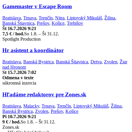
Gamemaster v Escape Room
Bratislava
,
Trnava
,
Trenčín
,
Nitra
,
Liptovský Mikuláš
,
Žilina
,
Banská Štiavnica
,
Prešov
,
Košice
,
Trebišov
Št 16.7.2026 9:21
7,5 € / hod.
So 1.8. – Št 31.12.
Spotlight Production
Hr asistent a koordinátor
Bratislava
,
Banská Bystrica
,
Banská Štiavnica
,
Detva
,
Zvolen
,
Žiar
nad Hronom
St 15.7.2026 7:02
Odmena v texte
súkromná inzercia
Hľadáme redaktorov pre Zones.sk
Bratislava
,
Malacky
,
Trnava
,
Trenčín
,
Liptovský Mikuláš
,
Žilina
,
Banská Bystrica
,
Zvolen
,
Prešov
,
Košice
Pi 10.7.2026 9:21
9 € / hod.
So 1.8. – Št 31.12.
Zones.sk