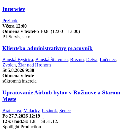
Interwiev
Pezinok
Včera 12:00
Odmena v texte
Po 10.8. (12:00 – 13:00)
P.J.Servis, s.r.o.
Klientsko-administratívny pracovník
Banská Bystrica
,
Banská Štiavnica
,
Brezno
,
Detva
,
Lučenec
,
Zvolen
,
Žiar nad Hronom
St 5.8.2026 9:38
Odmena v texte
súkromná inzercia
Upratovanie Airbnb bytov v Ružinove a Starom
Meste
Bratislava
,
Malacky
,
Pezinok
,
Senec
Po 27.7.2026 12:19
12 € / hod.
So 1.8. – Št 31.12.
Spotlight Production