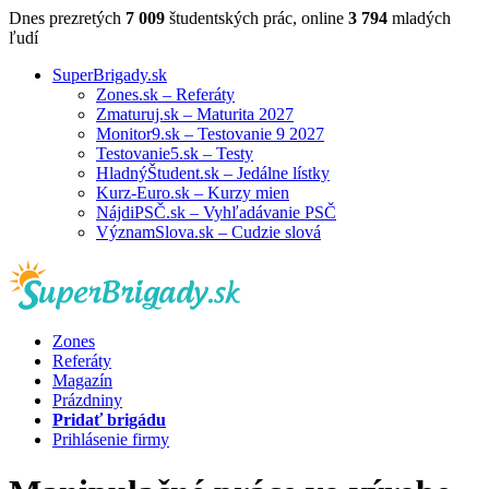
Dnes prezretých
7 009
študentských prác, online
3 794
mladých
ľudí
SuperBrigady.sk
Zones.sk – Referáty
Zmaturuj.sk – Maturita 2027
Monitor9.sk – Testovanie 9 2027
Testovanie5.sk – Testy
HladnýŠtudent.sk – Jedálne lístky
Kurz-Euro.sk – Kurzy mien
NájdiPSČ.sk – Vyhľadávanie PSČ
VýznamSlova.sk – Cudzie slová
Zones
Referáty
Magazín
Prázdniny
Pridať brigádu
Prihlásenie firmy