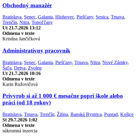
Obchodný manažér
Bratislava
,
Senec
,
Galanta
,
Hlohovec
,
Piešťany
,
Senica
,
Trnava
,
Trenčín
,
Nitra
,
Topoľčany
Ut 21.7.2026 13:12
Odmena v texte
Kristína Jančičková
Administratívny pracovník
Bratislava
,
Senec
,
Galanta
,
Piešťany
,
Trnava
,
Nitra
,
Nové Zámky
,
Šaľa
,
Detva
,
Zvolen
Ut 21.7.2026 10:16
Odmena v texte
Karin Ružovičová
Privyrob si až 1 000 € mesačne popri škole alebo
práci (od 18 rokov)
Bratislava
,
Trnava
,
Trenčín
,
Žilina
,
Banská Bystrica
,
Poprad
,
Košice
St 29.7.2026 1:02
Odmena v texte
súkromná inzercia