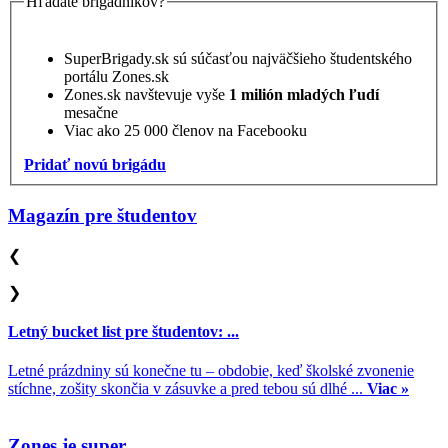
Hľadáte brigádnikov?
SuperBrigady.sk sú súčasťou najväčšieho študentského
portálu Zones.sk
Zones.sk navštevuje vyše
1 milión mladých ľudí
mesačne
Viac ako 25 000 členov na Facebooku
Pridať novú brigádu
Magazín pre študentov
❮
❯
Letný bucket list pre študentov: ...
Letné prázdniny sú konečne tu – obdobie, keď školské zvonenie
stíchne, zošity skončia v zásuvke a pred tebou sú dlhé ...
Viac »
Zones je super