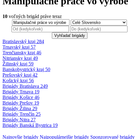
Manipulačné práce vo výrobe
10
voľných brigád
práve teraz
Bratislavský kraj
284
Trnavský kraj
57
Trenčiansky kraj
46
Nitriansky kraj
49
Žilinský kraj
59
Banskobystrický
kraj
50
Prešovský kraj
42
Košický kraj
56
Brigády
Bratislava
249
Brigády
Trnava
19
Brigády
Košice
46
Brigády
Prešov
19
Brigády
Žilina
29
Brigády
Trenčín
25
Brigády
Nitra
27
Brigády
Banská Bystrica
19
Najnovšie
brigády
Najpopulárnejšie
brigády
Sponzorované
brigády