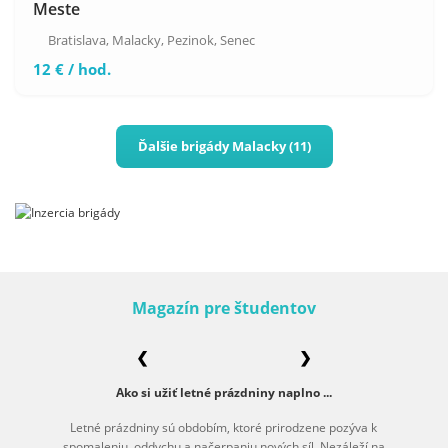
Meste
Bratislava
,
Malacky
,
Pezinok
,
Senec
12 € / hod.
Ďalšie brigády Malacky (11)
Magazín pre študentov
❮
❯
Ako si užiť letné prázdniny naplno ...
Letné prázdniny sú obdobím, ktoré prirodzene pozýva k
spomaleniu, oddychu a načerpaniu nových síl. Nezáleží na