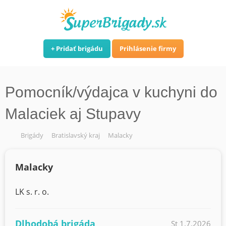
Pridať brigádu
Prihlásenie firmy
Pomocník/výdajca v kuchyni do
Malaciek aj Stupavy
Brigády
Bratislavský kraj
Malacky
Malacky
LK s. r. o.
Dlhodobá brigáda
St 1.7.2026