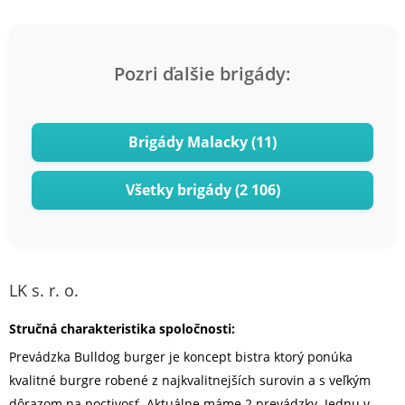
Pozri ďalšie brigády:
Brigády Malacky (11)
Všetky brigády (2 106)
LK s. r. o.
Stručná charakteristika spoločnosti:
Prevádzka Bulldog burger je koncept bistra ktorý ponúka
kvalitné burgre robené z najkvalitnejších surovin a s veľkým
dôrazom na poctivosť. Aktuálne máme 2 prevádzky. Jednu v