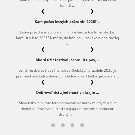
tom, či ...
❮
❯
Kam počas letných prázdnin 2026? ...
Letné prázdniny sú tu a s nimi prichádza tradičná otázka:
Kam ísť v lete 2026? K moru, do hôr, na kúpalisko alebo radšej
...
❮
❯
Ako si užiť festival lacno: 10 tipov, ...
Letná festivalová sezóna počas školských prázdnin 2026 je
pre mnohých ľudí jedným z vrcholov roka. Hudba, jedinečná ...
❮
❯
Dobrovoľníci z jedenástich krajín ...
Slovensko je aj toto leto domovom desiatok mladých ľudí z
rôznych kútov sveta, ktorí spájajú cestovanie s pomocou
druhým. ...