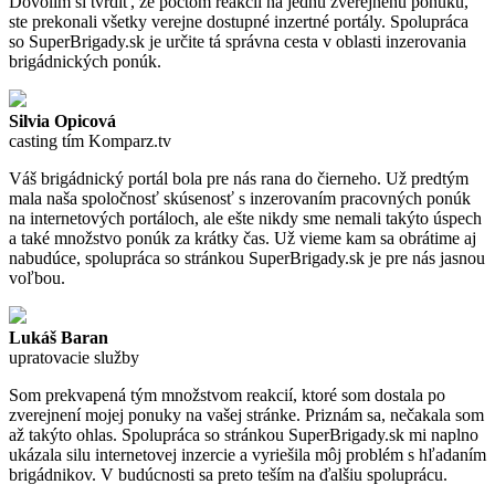
Dovolím si tvrdiť, že počtom reakcií na jednu zverejnenú ponuku,
ste prekonali všetky verejne dostupné inzertné portály. Spolupráca
so SuperBrigady.sk je určite tá správna cesta v oblasti inzerovania
brigádnických ponúk.
Silvia Opicová
casting tím Komparz.tv
Váš brigádnický portál bola pre nás rana do čierneho. Už predtým
mala naša spoločnosť skúsenosť s inzerovaním pracovných ponúk
na internetových portáloch, ale ešte nikdy sme nemali takýto úspech
a také množstvo ponúk za krátky čas. Už vieme kam sa obrátime aj
nabudúce, spolupráca so stránkou SuperBrigady.sk je pre nás jasnou
voľbou.
Lukáš Baran
upratovacie služby
Som prekvapená tým množstvom reakcií, ktoré som dostala po
zverejnení mojej ponuky na vašej stránke. Priznám sa, nečakala som
až takýto ohlas. Spolupráca so stránkou SuperBrigady.sk mi naplno
ukázala silu internetovej inzercie a vyriešila môj problém s hľadaním
brigádnikov. V budúcnosti sa preto teším na ďalšiu spoluprácu.