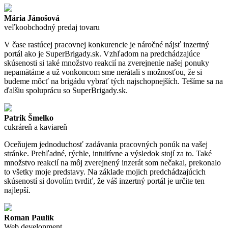
Mária Jánošová
veľkoobchodný predaj tovaru
V čase rastúcej pracovnej konkurencie je náročné nájsť inzertný
portál ako je SuperBrigady.sk. Vzhľadom na predchádzajúce
skúsenosti si také množstvo reakcií na zverejnenie našej ponuky
nepamätáme a už vonkoncom sme nerátali s možnosťou, že si
budeme môcť na brigádu vybrať tých najschopnejších. Tešíme sa na
ďalšiu spoluprácu so SuperBrigady.sk.
Patrik Šmelko
cukráreň a kaviareň
Oceňujem jednoduchosť zadávania pracovných ponúk na vašej
stránke. Prehľadné, rýchle, intuitívne a výsledok stojí za to. Také
množstvo reakcií na môj zverejnený inzerát som nečakal, prekonalo
to všetky moje predstavy. Na základe mojich predchádzajúcich
skúseností si dovolím tvrdiť, že váš inzertný portál je určite ten
najlepší.
Roman Paulík
Web development