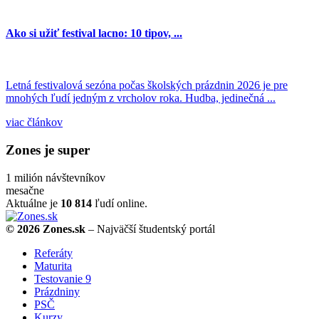
Ako si užiť festival lacno: 10 tipov, ...
Letná festivalová sezóna počas školských prázdnin 2026 je pre
mnohých ľudí jedným z vrcholov roka. Hudba, jedinečná ...
viac článkov
Zones je super
1 milión
návštevníkov
mesačne
Aktuálne je
10 814
ľudí online.
© 2026 Zones.sk
– Najväčší študentský portál
Referáty
Maturita
Testovanie 9
Prázdniny
PSČ
Kurzy