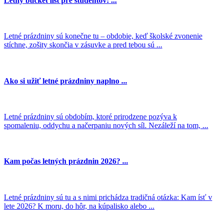
Letný bucket list pre študentov: ...
Letné prázdniny sú konečne tu – obdobie, keď školské zvonenie
stíchne, zošity skončia v zásuvke a pred tebou sú ...
Ako si užiť letné prázdniny naplno ...
Letné prázdniny sú obdobím, ktoré prirodzene pozýva k
spomaleniu, oddychu a načerpaniu nových síl. Nezáleží na tom, ...
Kam počas letných prázdnin 2026? ...
Letné prázdniny sú tu a s nimi prichádza tradičná otázka: Kam ísť v
lete 2026? K moru, do hôr, na kúpalisko alebo ...