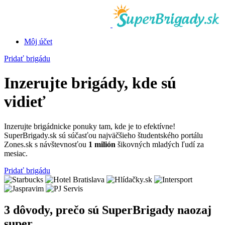
Môj účet
Pridať brigádu
Inzerujte brigády, kde sú
vidieť
Inzerujte brigádnicke ponuky tam, kde je to efektívne!
SuperBrigady.sk sú súčasťou najväčšieho študentského portálu
Zones.sk s návštevnosťou
1 milión
šikovných mladých ľudí za
mesiac.
Pridať brigádu
3 dôvody, prečo sú SuperBrigady naozaj
super