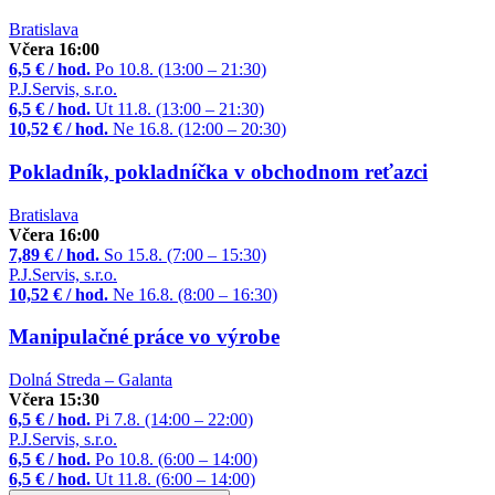
Bratislava
Včera 16:00
6,5 € / hod.
Po 10.8. (13:00 – 21:30)
P.J.Servis, s.r.o.
6,5 € / hod.
Ut 11.8. (13:00 – 21:30)
10,52 € / hod.
Ne 16.8. (12:00 – 20:30)
Pokladník, pokladníčka v obchodnom reťazci
Bratislava
Včera 16:00
7,89 € / hod.
So 15.8. (7:00 – 15:30)
P.J.Servis, s.r.o.
10,52 € / hod.
Ne 16.8. (8:00 – 16:30)
Manipulačné práce vo výrobe
Dolná Streda – Galanta
Včera 15:30
6,5 € / hod.
Pi 7.8. (14:00 – 22:00)
P.J.Servis, s.r.o.
6,5 € / hod.
Po 10.8. (6:00 – 14:00)
6,5 € / hod.
Ut 11.8. (6:00 – 14:00)