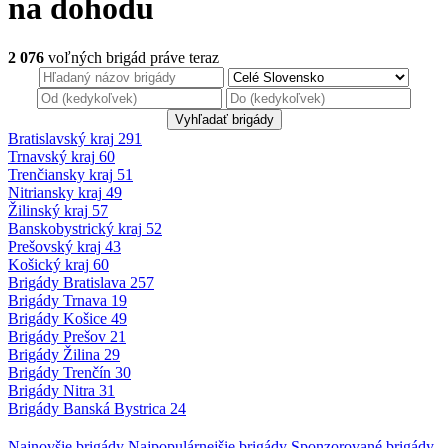
na dohodu
2 076
voľných brigád
práve teraz
Bratislavský kraj
291
Trnavský kraj
60
Trenčiansky kraj
51
Nitriansky kraj
49
Žilinský kraj
57
Banskobystrický
kraj
52
Prešovský kraj
43
Košický kraj
60
Brigády
Bratislava
257
Brigády
Trnava
19
Brigády
Košice
49
Brigády
Prešov
21
Brigády
Žilina
29
Brigády
Trenčín
30
Brigády
Nitra
31
Brigády
Banská Bystrica
24
Najnovšie
brigády
Najpopulárnejšie
brigády
Sponzorované
brigády