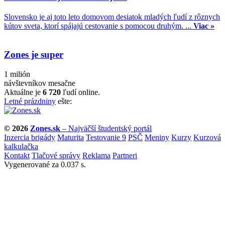
Slovensko je aj toto leto domovom desiatok mladých ľudí z rôznych
kútov sveta, ktorí spájajú cestovanie s pomocou druhým. ...
Viac »
Zones je super
1 milión
návštevníkov mesačne
Aktuálne je
6 720
ľudí online.
Letné prázdniny
ešte:
© 2026
Zones.sk
– Najväčší študentský portál
Inzercia brigády
Maturita
Testovanie 9
PSČ
Meniny
Kurzy
Kurzová
kalkulačka
Kontakt
Tlačové správy
Reklama
Partneri
Vygenerované za 0.037 s.