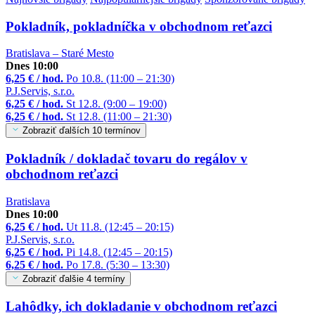
Pokladník, pokladníčka v obchodnom reťazci
Bratislava – Staré Mesto
Dnes 10:00
6,25 € / hod.
Po 10.8. (11:00 – 21:30)
P.J.Servis, s.r.o.
6,25 € / hod.
St 12.8. (9:00 – 19:00)
6,25 € / hod.
St 12.8. (11:00 – 21:30)
Zobraziť ďalších 10 termínov
Pokladník / dokladač tovaru do regálov v
obchodnom reťazci
Bratislava
Dnes 10:00
6,25 € / hod.
Ut 11.8. (12:45 – 20:15)
P.J.Servis, s.r.o.
6,25 € / hod.
Pi 14.8. (12:45 – 20:15)
6,25 € / hod.
Po 17.8. (5:30 – 13:30)
Zobraziť ďalšie 4 termíny
Lahôdky, ich dokladanie v obchodnom reťazci