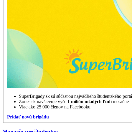
SuperBrigady.sk sú súčasťou najväčšieho študentského port
Zones.sk navštevuje vyše
1 milión mladých ľudí
mesačne
Viac ako 25 000 členov na Facebooku
Pridať novú brigádu
Magazín pre študentov