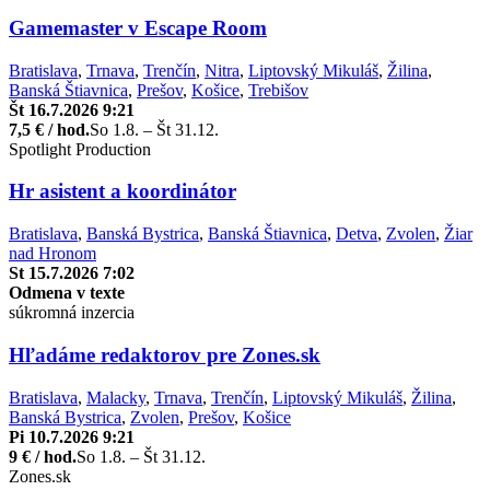
Gamemaster v Escape Room
Bratislava
,
Trnava
,
Trenčín
,
Nitra
,
Liptovský Mikuláš
,
Žilina
,
Banská Štiavnica
,
Prešov
,
Košice
,
Trebišov
Št 16.7.2026 9:21
7,5 € / hod.
So 1.8. – Št 31.12.
Spotlight Production
Hr asistent a koordinátor
Bratislava
,
Banská Bystrica
,
Banská Štiavnica
,
Detva
,
Zvolen
,
Žiar
nad Hronom
St 15.7.2026 7:02
Odmena v texte
súkromná inzercia
Hľadáme redaktorov pre Zones.sk
Bratislava
,
Malacky
,
Trnava
,
Trenčín
,
Liptovský Mikuláš
,
Žilina
,
Banská Bystrica
,
Zvolen
,
Prešov
,
Košice
Pi 10.7.2026 9:21
9 € / hod.
So 1.8. – Št 31.12.
Zones.sk