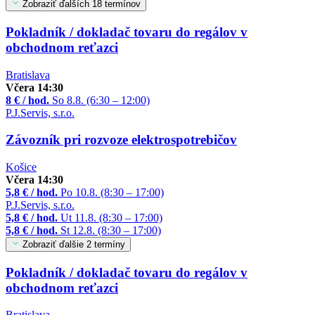
Zobraziť ďalších 18 termínov
Pokladník / dokladač tovaru do regálov v
obchodnom reťazci
Bratislava
Včera 14:30
8 € / hod.
So 8.8. (6:30 – 12:00)
P.J.Servis, s.r.o.
Závozník pri rozvoze elektrospotrebičov
Košice
Včera 14:30
5,8 € / hod.
Po 10.8. (8:30 – 17:00)
P.J.Servis, s.r.o.
5,8 € / hod.
Ut 11.8. (8:30 – 17:00)
5,8 € / hod.
St 12.8. (8:30 – 17:00)
Zobraziť ďalšie 2 termíny
Pokladník / dokladač tovaru do regálov v
obchodnom reťazci
Bratislava