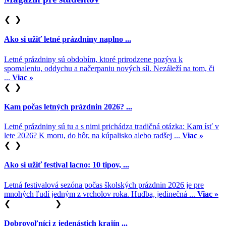
❮
❯
Ako si užiť letné prázdniny naplno ...
Letné prázdniny sú obdobím, ktoré prirodzene pozýva k
spomaleniu, oddychu a načerpaniu nových síl. Nezáleží na tom, či
...
Viac »
❮
❯
Kam počas letných prázdnin 2026? ...
Letné prázdniny sú tu a s nimi prichádza tradičná otázka: Kam ísť v
lete 2026? K moru, do hôr, na kúpalisko alebo radšej ...
Viac »
❮
❯
Ako si užiť festival lacno: 10 tipov, ...
Letná festivalová sezóna počas školských prázdnin 2026 je pre
mnohých ľudí jedným z vrcholov roka. Hudba, jedinečná ...
Viac »
❮
❯
Dobrovoľníci z jedenástich krajín ...