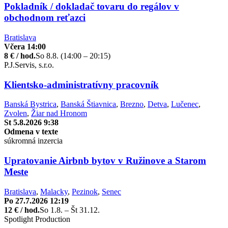
Pokladník / dokladač tovaru do regálov v
obchodnom reťazci
Bratislava
Včera 14:00
8 € / hod.
So 8.8. (14:00 – 20:15)
P.J.Servis, s.r.o.
Klientsko-administratívny pracovník
Banská Bystrica
,
Banská Štiavnica
,
Brezno
,
Detva
,
Lučenec
,
Zvolen
,
Žiar nad Hronom
St 5.8.2026 9:38
Odmena v texte
súkromná inzercia
Upratovanie Airbnb bytov v Ružinove a Starom
Meste
Bratislava
,
Malacky
,
Pezinok
,
Senec
Po 27.7.2026 12:19
12 € / hod.
So 1.8. – Št 31.12.
Spotlight Production