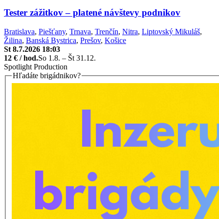
Tester zážitkov – platené návštevy podnikov
Bratislava
,
Piešťany
,
Trnava
,
Trenčín
,
Nitra
,
Liptovský Mikuláš
,
Žilina
,
Banská Bystrica
,
Prešov
,
Košice
St 8.7.2026 18:03
12 € / hod.
So 1.8. – Št 31.12.
Spotlight Production
Hľadáte brigádnikov?