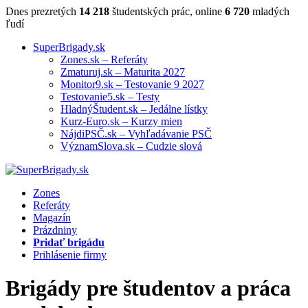
Dnes prezretých
14 218
študentských prác, online
6 720
mladých
ľudí
SuperBrigady.sk
Zones.sk – Referáty
Zmaturuj.sk – Maturita 2027
Monitor9.sk – Testovanie 9 2027
Testovanie5.sk – Testy
HladnýŠtudent.sk – Jedálne lístky
Kurz-Euro.sk – Kurzy mien
NájdiPSČ.sk – Vyhľadávanie PSČ
VýznamSlova.sk – Cudzie slová
Zones
Referáty
Magazín
Prázdniny
Pridať brigádu
Prihlásenie firmy
Brigády pre študentov
a práca