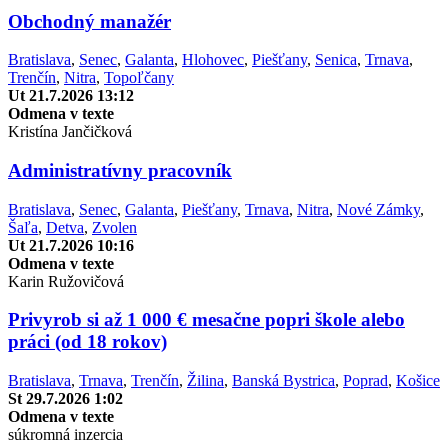
Obchodný manažér
Bratislava
,
Senec
,
Galanta
,
Hlohovec
,
Piešťany
,
Senica
,
Trnava
,
Trenčín
,
Nitra
,
Topoľčany
Ut 21.7.2026 13:12
Odmena v texte
Kristína Jančičková
Administratívny pracovník
Bratislava
,
Senec
,
Galanta
,
Piešťany
,
Trnava
,
Nitra
,
Nové Zámky
,
Šaľa
,
Detva
,
Zvolen
Ut 21.7.2026 10:16
Odmena v texte
Karin Ružovičová
Privyrob si až 1 000 € mesačne popri škole alebo
práci (od 18 rokov)
Bratislava
,
Trnava
,
Trenčín
,
Žilina
,
Banská Bystrica
,
Poprad
,
Košice
St 29.7.2026 1:02
Odmena v texte
súkromná inzercia