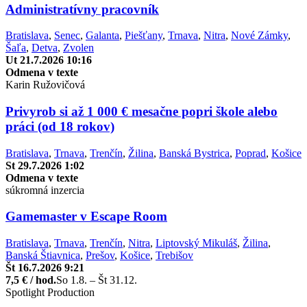
Administratívny pracovník
Bratislava
,
Senec
,
Galanta
,
Piešťany
,
Trnava
,
Nitra
,
Nové Zámky
,
Šaľa
,
Detva
,
Zvolen
Ut 21.7.2026 10:16
Odmena v texte
Karin Ružovičová
Privyrob si až 1 000 € mesačne popri škole alebo
práci (od 18 rokov)
Bratislava
,
Trnava
,
Trenčín
,
Žilina
,
Banská Bystrica
,
Poprad
,
Košice
St 29.7.2026 1:02
Odmena v texte
súkromná inzercia
Gamemaster v Escape Room
Bratislava
,
Trnava
,
Trenčín
,
Nitra
,
Liptovský Mikuláš
,
Žilina
,
Banská Štiavnica
,
Prešov
,
Košice
,
Trebišov
Št 16.7.2026 9:21
7,5 € / hod.
So 1.8. – Št 31.12.
Spotlight Production