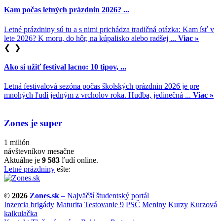
Kam počas letných prázdnin 2026? ...
Letné prázdniny sú tu a s nimi prichádza tradičná otázka: Kam ísť v
lete 2026? K moru, do hôr, na kúpalisko alebo radšej ...
Viac »
❮
❯
Ako si užiť festival lacno: 10 tipov, ...
Letná festivalová sezóna počas školských prázdnin 2026 je pre
mnohých ľudí jedným z vrcholov roka. Hudba, jedinečná ...
Viac »
Zones je super
1 milión
návštevníkov mesačne
Aktuálne je
9 583
ľudí online.
Letné prázdniny
ešte:
© 2026
Zones.sk
– Najväčší študentský portál
Inzercia brigády
Maturita
Testovanie 9
PSČ
Meniny
Kurzy
Kurzová
kalkulačka