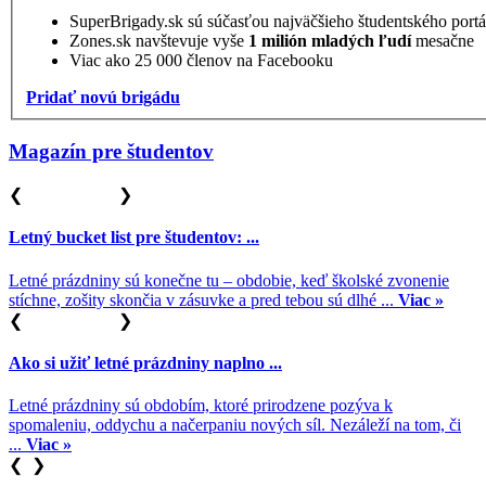
SuperBrigady.sk sú súčasťou najväčšieho študentského port
Zones.sk navštevuje vyše
1 milión mladých ľudí
mesačne
Viac ako 25 000 členov na Facebooku
Pridať novú brigádu
Magazín pre študentov
❮
❯
Letný bucket list pre študentov: ...
Letné prázdniny sú konečne tu – obdobie, keď školské zvonenie
stíchne, zošity skončia v zásuvke a pred tebou sú dlhé ...
Viac »
❮
❯
Ako si užiť letné prázdniny naplno ...
Letné prázdniny sú obdobím, ktoré prirodzene pozýva k
spomaleniu, oddychu a načerpaniu nových síl. Nezáleží na tom, či
...
Viac »
❮
❯