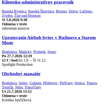
Klientsko-administratívny pracovník
Banská Bystrica
,
Banská Štiavnica
,
Brezno
,
Detva
,
Lučenec
,
Zvolen
,
Žiar nad Hronom
St 5.8.2026 9:38
Odmena v texte
súkromná inzercia
Upratovanie Airbnb bytov v Ružinove a Starom
Meste
Bratislava
,
Malacky
,
Pezinok
,
Senec
Po 27.7.2026 12:19
12 € / hod.
So 1.8. – Št 31.12.
Spotlight Production
Obchodný manažér
Bratislava
,
Senec
,
Galanta
,
Hlohovec
,
Piešťany
,
Senica
,
Trnava
,
Trenčín
,
Nitra
,
Topoľčany
Ut 21.7.2026 13:12
Odmena v texte
Kristína Jančičková