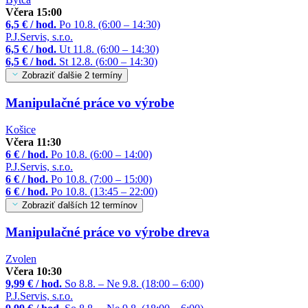
Včera 15:00
6,5 € / hod.
Po 10.8. (6:00 – 14:30)
P.J.Servis, s.r.o.
6,5 € / hod.
Ut 11.8. (6:00 – 14:30)
6,5 € / hod.
St 12.8. (6:00 – 14:30)
Zobraziť ďalšie 2 termíny
Manipulačné práce vo výrobe
Košice
Včera 11:30
6 € / hod.
Po 10.8. (6:00 – 14:00)
P.J.Servis, s.r.o.
6 € / hod.
Po 10.8. (7:00 – 15:00)
6 € / hod.
Po 10.8. (13:45 – 22:00)
Zobraziť ďalších 12 termínov
Manipulačné práce vo výrobe dreva
Zvolen
Včera 10:30
9,99 € / hod.
So 8.8. – Ne 9.8. (18:00 – 6:00)
P.J.Servis, s.r.o.