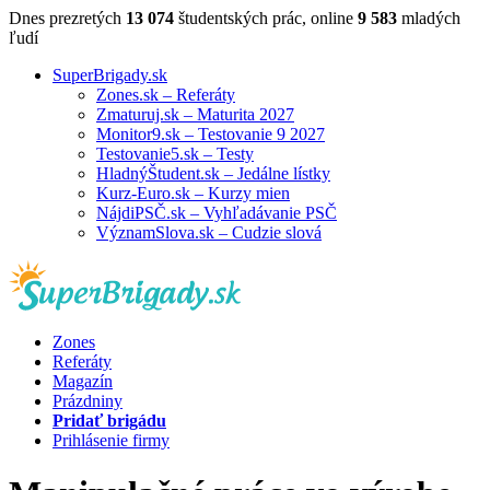
Dnes prezretých
13 074
študentských prác, online
9 583
mladých
ľudí
SuperBrigady.sk
Zones.sk – Referáty
Zmaturuj.sk – Maturita 2027
Monitor9.sk – Testovanie 9 2027
Testovanie5.sk – Testy
HladnýŠtudent.sk – Jedálne lístky
Kurz-Euro.sk – Kurzy mien
NájdiPSČ.sk – Vyhľadávanie PSČ
VýznamSlova.sk – Cudzie slová
Zones
Referáty
Magazín
Prázdniny
Pridať brigádu
Prihlásenie firmy