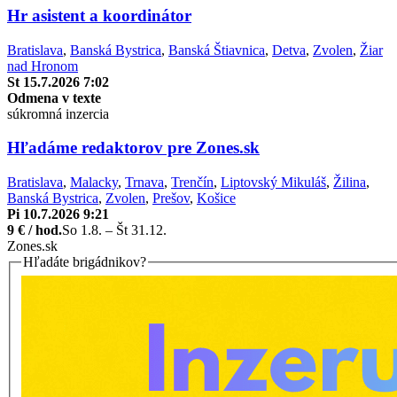
Hr asistent a koordinátor
Bratislava
,
Banská Bystrica
,
Banská Štiavnica
,
Detva
,
Zvolen
,
Žiar
nad Hronom
St 15.7.2026 7:02
Odmena v texte
súkromná inzercia
Hľadáme redaktorov pre Zones.sk
Bratislava
,
Malacky
,
Trnava
,
Trenčín
,
Liptovský Mikuláš
,
Žilina
,
Banská Bystrica
,
Zvolen
,
Prešov
,
Košice
Pi 10.7.2026 9:21
9 € / hod.
So 1.8. – Št 31.12.
Zones.sk
Hľadáte brigádnikov?