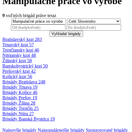
Manipulačné práce vo výrobe
9
voľných brigád
práve teraz
Bratislavský kraj
283
Trnavský kraj
57
Trenčiansky kraj
46
Nitriansky kraj
48
Žilinský kraj
58
Banskobystrický
kraj
50
Prešovský kraj
42
Košický kraj
56
Brigády
Bratislava
248
Brigády
Trnava
19
Brigády
Košice
46
Brigády
Prešov
19
Brigády
Žilina
28
Brigády
Trenčín
25
Brigády
Nitra
27
Brigády
Banská Bystrica
19
Najnovšie
brigády
Najpopulárnejšie
brigády
Sponzorované
brigády